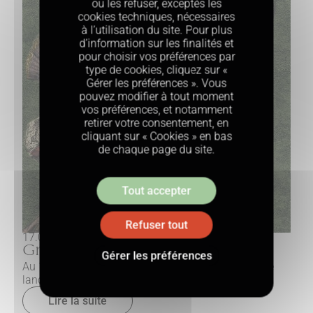
ou les refuser, exceptés les
cookies techniques, nécessaires
Chronique
à l’utilisation du site. Pour plus
d’information sur les finalités et
pour choisir vos préférences par
type de cookies, cliquez sur «
Gérer les préférences ». Vous
pouvez modifier à tout moment
vos préférences, et notamment
retirer votre consentement, en
cliquant sur « Cookies » en bas
de chaque page du site.
Tout accepter
Refuser tout
17.02.2025
Gravures de mode
Gérer les préférences
Au 17e siècle, le jardin des Tuileries est le lieu où se
lance la mode.
Lire la suite