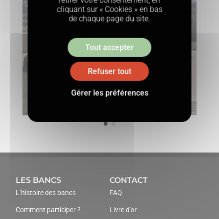
cliquant sur « Cookies » en bas
de chaque page du site.
Tout accepter
Refuser tout
Gérer les préférences
LES BANCS
CONTACT
L’histoire des bancs
FAQ
Comment participer ?
Livre d’or