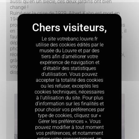
aussi qu’en un siècle, ces deux jardins ont bien
changé !
Ruiné par la crise de 1929, Albert Kahn est mort en
1940. Son fonds photographique ainsi que sa
propriété, située à Boulogne-sur-Seine, ont été acquis
en 1936 par le département de la Seine. Aujourd’hui, il
faut visiter le musée départemental Albert-Kahn, qui
Le site votrebanc.louvre.fr
dépend des Hauts-de-Seine : une sélection de ces
utilise des cookies édités par le
photographies y est mise en scène, face à un jardin
musée du Louvre et par des
récemment restauré. Mais on peut aussi, de chez soi,
tiers afin d'améliorer votre
grâce à une base de données accessible en ligne,
expérience de navigation et
voyager dans ces images fascinantes d’un monde
d'établir des statistiques
disparu.
d'utilisation. Vous pouvez
accepter la totalité des cookies
ou les refuser, exceptés les
cookies techniques, nécessaires
à l’utilisation du site. Pour plus
d’information sur les finalités et
pour choisir vos préférences par
type de cookies, cliquez sur «
Gérer les préférences ». Vous
pouvez modifier à tout moment
vos préférences, et notamment
retirer votre consentement, en