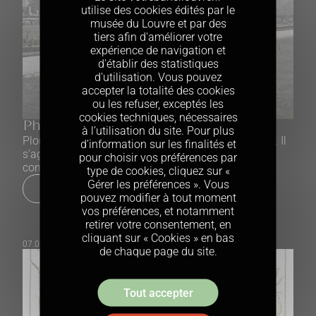
utilise des cookies édités par le
musée du Louvre et par des
tiers afin d'améliorer votre
expérience de navigation et
d'établir des statistiques
d'utilisation. Vous pouvez
accepter la totalité des cookies
ou les refuser, exceptés les
cookies techniques, nécessaires
Photographies en couleurs
à l’utilisation du site. Pour plus
Plongeons-nous dans les « Archives de la planète ». Il
d’information sur les finalités et
s’agit d’un fonds photographique extraordinaire,
pour choisir vos préférences par
constitué à l’initiative du banquier Albert Kahn.
type de cookies, cliquez sur «
Gérer les préférences ». Vous
Lire la suite
pouvez modifier à tout moment
vos préférences, et notamment
retirer votre consentement, en
cliquant sur « Cookies » en bas
07.07.2025
de chaque page du site.
Tout accepter