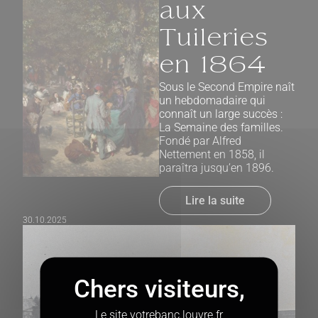
aux
Tuileries
en 1864
Sous le Second Empire naît
un hebdomadaire qui
connaît un large succès :
La Semaine des familles.
Fondé par Alfred
Nettement en 1858, il
paraîtra jusqu’en 1896.
Lire la suite
30.10.2025
Le site votrebanc.louvre.fr