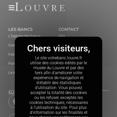
Gestion des cookies
LES BANCS
CONTACT
L’histoire des bancs
FAQ
Comment participer ?
Livre d’or
Faire un don
Prendre contact
Le site votrebanc.louvre.fr
utilise des cookies édités par le
Parrainer un banc à plusieurs
musée du Louvre et par des
tiers afin d'améliorer votre
Le mur des donateurs
expérience de navigation et
d'établir des statistiques
d'utilisation. Vous pouvez
accepter la totalité des cookies
SUIVEZ-NOUS
ou les refuser, exceptés les
cookies techniques, nécessaires
à l’utilisation du site. Pour plus
d’information sur les finalités et