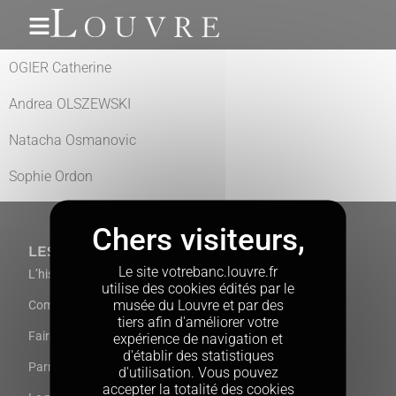
Gestion des cookies
OGIER Catherine
Andrea OLSZEWSKI
Natacha Osmanovic
Sophie Ordon
LES BANCS
CONTACT
Le site votrebanc.louvre.fr
L’histoire des bancs
FAQ
utilise des cookies édités par le
musée du Louvre et par des
Comment participer ?
Livre d’or
tiers afin d'améliorer votre
Faire un don
Prendre contact
expérience de navigation et
d'établir des statistiques
Parrainer un banc à plusieurs
d'utilisation. Vous pouvez
accepter la totalité des cookies