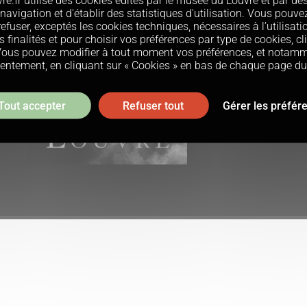
re.fr utilise des cookies édités par le musée du Louvre et par des
navigation et d'établir des statistiques d'utilisation. Vous pouvez
efuser, exceptés les cookies techniques, nécessaires à l’utilisati
s finalités et pour choisir vos préférences par type de cookies, cl
Vous pouvez modifier à tout moment vos préférences, et notamme
entement, en cliquant sur « Cookies » en bas de chaque page du 
 légales
Newsletter du Louvre
Données personnelles
Cookies
Tout accepter
Refuser tout
Gérer les préfér