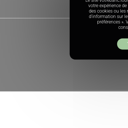
Le site votrebanc.louv
votre expérience de 
des cookies ou les r
d’information sur le
préférences ». 
cons
Crédits
Mentions