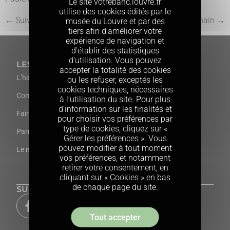
Le site votrebanc.louvre.fr
utilise des cookies édités par le
←
Suivant
Prochain
→
musée du Louvre et par des
tiers afin d'améliorer votre
expérience de navigation et
d'établir des statistiques
d'utilisation. Vous pouvez
LES BANCS
CONTACT
accepter la totalité des cookies
L’histoire des bancs
FAQ
ou les refuser, exceptés les
cookies techniques, nécessaires
Comment participer ?
Livre d’or
à l’utilisation du site. Pour plus
d’information sur les finalités et
Faire un don
Prendre contact
pour choisir vos préférences par
type de cookies, cliquez sur «
Parrainer un banc à plusieurs
Gérer les préférences ». Vous
pouvez modifier à tout moment
Le mur des donateurs
vos préférences, et notamment
retirer votre consentement, en
cliquant sur « Cookies » en bas
de chaque page du site.
SUIVEZ-NOUS
Tout accepter