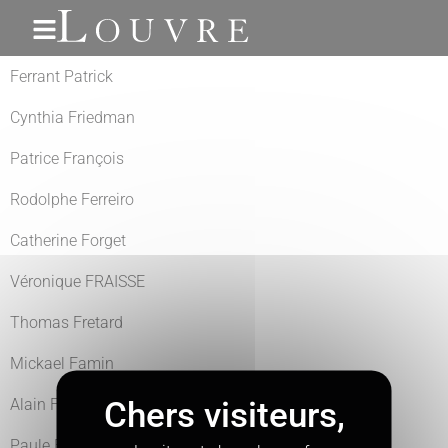
Gestion des cookies
Ferrant Patrick
Cynthia Friedman
Patrice François
Rodolphe Ferreiro
Catherine Forget
Véronique FRAISSE
Thomas Fretard
Mickael Famin
Alain Fauqueux
Paule Filho